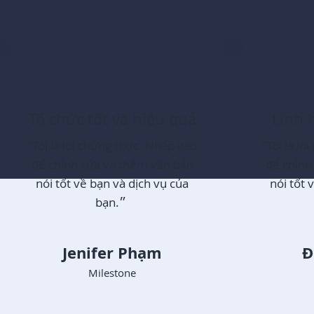
Tổ chức tốt và hiệu quả
Linh 
“Tôi là lời chứng thực. Nhấp vào
“Tôi là l
để chỉnh sửa và thêm văn bản
để chỉnh
nói tốt về bạn và dịch vụ của
nói tốt 
bạn.״
Jenifer Phạm
Đ
Milestone